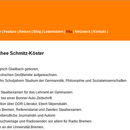
r
|
Feature
|
Reisen
|
Blog
|
Lebensborn
|
Vita
|
Netzwerk
|
Kontakt
|
thee Schmitz-Köster
gisch Gladbach geboren,
tholischen Großfamilie aufgewachsen.
hn Schuljahren Studium der Germanistik, Philosophie und Sozialwissenschaften
 Staatsexamen für das Lehramt an Gymnasien.
bei einer Bonner Auto-Zeitschrift.
ion über DDR-Literatur, Ebert-Stipendiatin.
 Bremen, Referendariat und Zweites Staatsexamen.
eiberufliche Journalistin und Autorin
 Buchverlage und Radiosender, vor allem für Radio Bremen.
e an der Universität Bremen,