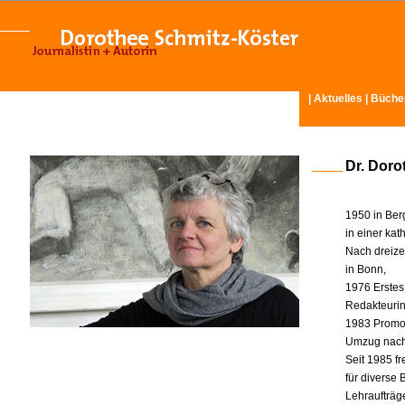
|
Aktuelles
|
Büche
Dr. Doro
1950 in Ber
in einer ka
Nach dreize
in Bonn,
1976 Erstes
Redakteurin 
1983 Promot
Umzug nach
Seit 1985 fr
für diverse
Lehraufträg