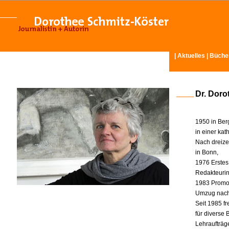
|
Aktuelles
|
Büche
Dr. Doro
1950 in Ber
in einer ka
Nach dreize
in Bonn,
1976 Erstes
Redakteurin 
1983 Promot
Umzug nach
Seit 1985 fr
für diverse
Lehraufträg