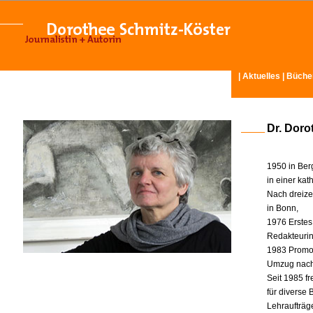
|
Aktuelles
|
Büche
Dr. Doro
1950 in Ber
in einer ka
Nach dreize
in Bonn,
1976 Erstes
Redakteurin 
1983 Promot
Umzug nach
Seit 1985 fr
für diverse
Lehraufträg