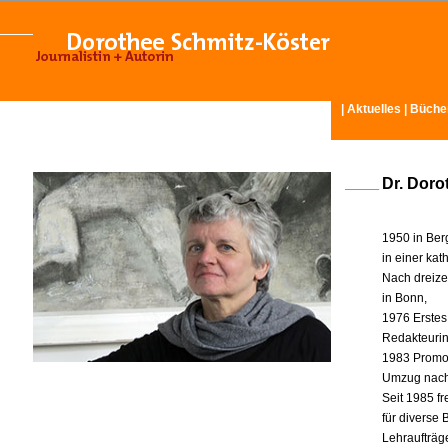
|
Aktuelles
|
Büche
Dr. Doro
1950 in Ber
in einer ka
Nach dreize
in Bonn,
1976 Erstes
Redakteurin 
1983 Promot
Umzug nach
Seit 1985 fr
für diverse
Lehraufträg