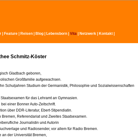
r
|
Feature
|
Reisen
|
Blog
|
Lebensborn
|
Vita
|
Netzwerk
|
Kontakt
|
thee Schmitz-Köster
gisch Gladbach geboren,
tholischen Großfamilie aufgewachsen.
hn Schuljahren Studium der Germanistik, Philosophie und Sozialwissenschaften
 Staatsexamen für das Lehramt an Gymnasien.
bei einer Bonner Auto-Zeitschrift.
ion über DDR-Literatur, Ebert-Stipendiatin.
 Bremen, Referendariat und Zweites Staatsexamen.
eiberufliche Journalistin und Autorin
 Buchverlage und Radiosender, vor allem für Radio Bremen.
e an der Universität Bremen,