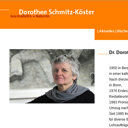
|
Aktuelles
|
Büche
Dr. Doro
1950 in Ber
in einer ka
Nach dreize
in Bonn,
1976 Erstes
Redakteurin 
1983 Promot
Umzug nach
Seit 1985 fr
für diverse
Lehraufträg