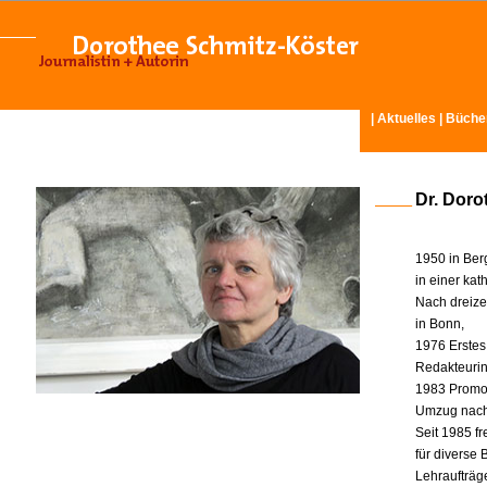
|
Aktuelles
|
Büche
Dr. Doro
1950 in Ber
in einer ka
Nach dreize
in Bonn,
1976 Erstes
Redakteurin 
1983 Promot
Umzug nach
Seit 1985 fr
für diverse
Lehraufträg