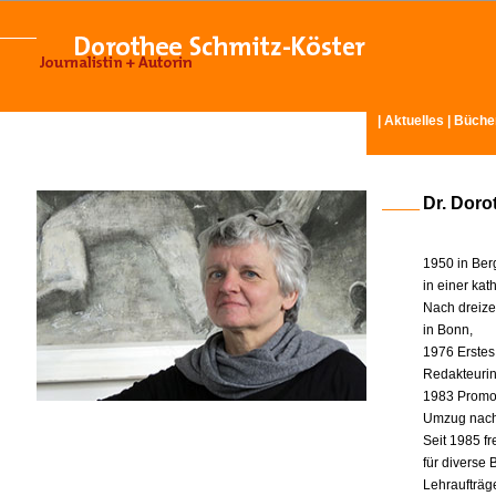
|
Aktuelles
|
Büche
Dr. Doro
1950 in Ber
in einer ka
Nach dreize
in Bonn,
1976 Erstes
Redakteurin 
1983 Promot
Umzug nach
Seit 1985 fr
für diverse
Lehraufträg