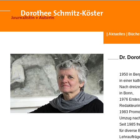
|
Aktuelles
|
Büche
Dr. Doro
1950 in Ber
in einer ka
Nach dreize
in Bonn,
1976 Erstes
Redakteurin 
1983 Promot
Umzug nach
Seit 1985 fr
für diverse
Lehraufträg