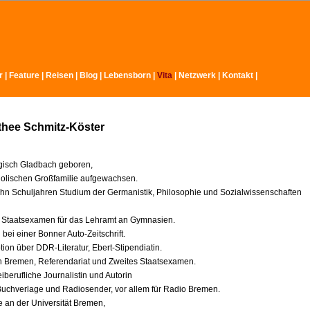
r
|
Feature
|
Reisen
|
Blog
|
Lebensborn
|
Vita
|
Netzwerk
|
Kontakt
|
thee Schmitz-Köster
gisch Gladbach geboren,
tholischen Großfamilie aufgewachsen.
hn Schuljahren Studium der Germanistik, Philosophie und Sozialwissenschaften
 Staatsexamen für das Lehramt an Gymnasien.
bei einer Bonner Auto-Zeitschrift.
ion über DDR-Literatur, Ebert-Stipendiatin.
 Bremen, Referendariat und Zweites Staatsexamen.
eiberufliche Journalistin und Autorin
 Buchverlage und Radiosender, vor allem für Radio Bremen.
e an der Universität Bremen,