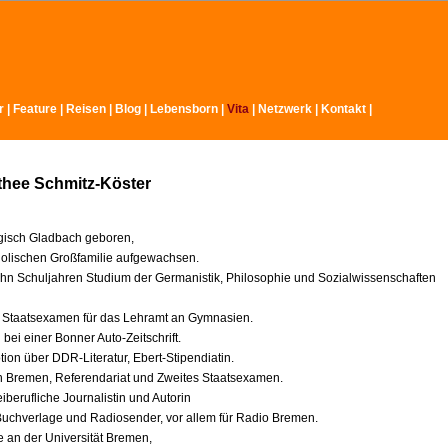
r
|
Feature
|
Reisen
|
Blog
|
Lebensborn
|
Vita
|
Netzwerk
|
Kontakt
|
thee Schmitz-Köster
gisch Gladbach geboren,
tholischen Großfamilie aufgewachsen.
hn Schuljahren Studium der Germanistik, Philosophie und Sozialwissenschaften
 Staatsexamen für das Lehramt an Gymnasien.
bei einer Bonner Auto-Zeitschrift.
ion über DDR-Literatur, Ebert-Stipendiatin.
 Bremen, Referendariat und Zweites Staatsexamen.
eiberufliche Journalistin und Autorin
 Buchverlage und Radiosender, vor allem für Radio Bremen.
e an der Universität Bremen,