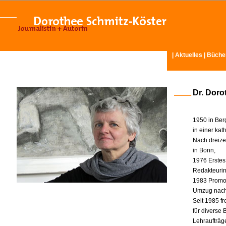
|
Aktuelles
|
Büche
Dr. Doro
1950 in Ber
in einer ka
Nach dreize
in Bonn,
1976 Erstes
Redakteurin 
1983 Promot
Umzug nach
Seit 1985 fr
für diverse
Lehraufträg