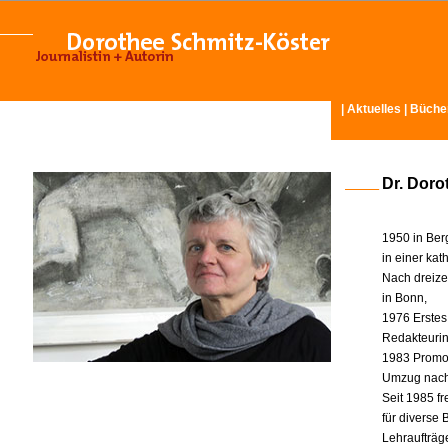
|
Aktuelles
|
Büche
Dr. Doro
1950 in Ber
in einer ka
Nach dreize
in Bonn,
1976 Erstes
Redakteurin 
1983 Promot
Umzug nach
Seit 1985 fr
für diverse
Lehraufträg