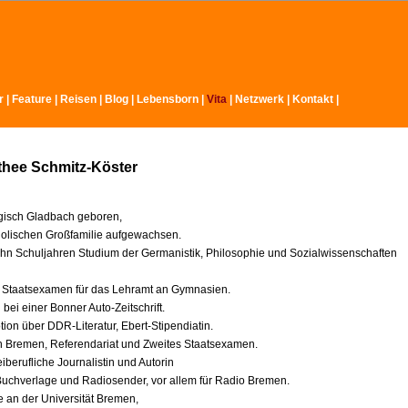
r
|
Feature
|
Reisen
|
Blog
|
Lebensborn
|
Vita
|
Netzwerk
|
Kontakt
|
thee Schmitz-Köster
gisch Gladbach geboren,
tholischen Großfamilie aufgewachsen.
hn Schuljahren Studium der Germanistik, Philosophie und Sozialwissenschaften
 Staatsexamen für das Lehramt an Gymnasien.
bei einer Bonner Auto-Zeitschrift.
ion über DDR-Literatur, Ebert-Stipendiatin.
 Bremen, Referendariat und Zweites Staatsexamen.
eiberufliche Journalistin und Autorin
 Buchverlage und Radiosender, vor allem für Radio Bremen.
e an der Universität Bremen,