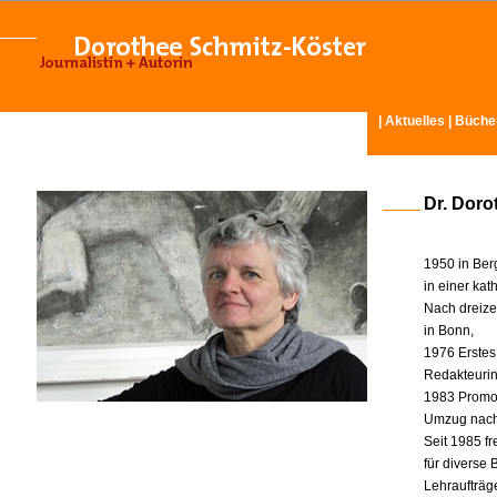
|
Aktuelles
|
Büche
Dr. Doro
1950 in Ber
in einer ka
Nach dreize
in Bonn,
1976 Erstes
Redakteurin 
1983 Promot
Umzug nach
Seit 1985 fr
für diverse
Lehraufträg