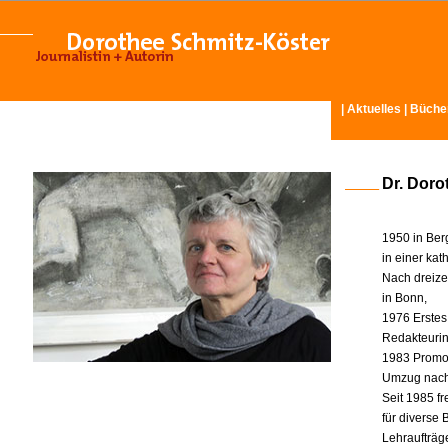
|
Aktuelles
|
Büche
Dr. Doro
1950 in Ber
in einer ka
Nach dreize
in Bonn,
1976 Erstes
Redakteurin 
1983 Promot
Umzug nach
Seit 1985 fr
für diverse
Lehraufträg