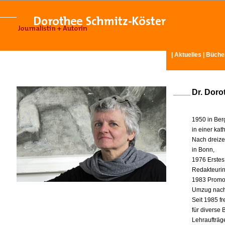
|
Aktuelles
|
Büche
Dr. Doro
1950 in Ber
in einer ka
Nach dreize
in Bonn,
1976 Erstes
Redakteurin 
1983 Promot
Umzug nach
Seit 1985 fr
für diverse
Lehraufträg