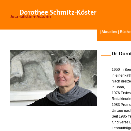
|
Aktuelles
|
Büche
Dr. Doro
1950 in Ber
in einer ka
Nach dreize
in Bonn,
1976 Erstes
Redakteurin 
1983 Promot
Umzug nach
Seit 1985 fr
für diverse
Lehraufträg