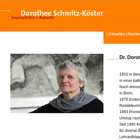
|
Aktuelles
|
Büche
Dr. Doro
1950 in Ber
in einer ka
Nach dreize
in Bonn,
1976 Erstes
Redakteurin 
1983 Promot
Umzug nach
Seit 1985 fr
für diverse
Lehraufträg