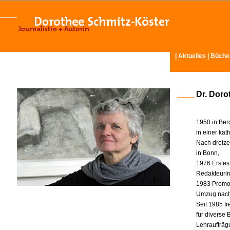
|
Aktuelles
|
Büche
Dr. Doro
1950 in Ber
in einer ka
Nach dreize
in Bonn,
1976 Erstes
Redakteurin 
1983 Promot
Umzug nach
Seit 1985 fr
für diverse
Lehraufträg