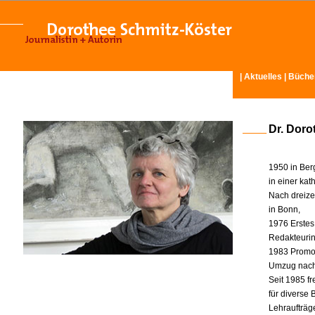
|
Aktuelles
|
Büche
Dr. Doro
1950 in Ber
in einer ka
Nach dreize
in Bonn,
1976 Erstes
Redakteurin 
1983 Promot
Umzug nach
Seit 1985 fr
für diverse
Lehraufträg