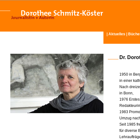
|
Aktuelles
|
Büche
Dr. Doro
1950 in Ber
in einer ka
Nach dreize
in Bonn,
1976 Erstes
Redakteurin 
1983 Promot
Umzug nach
Seit 1985 fr
für diverse
Lehraufträg