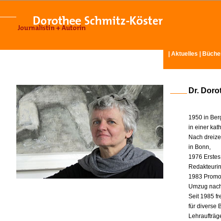
|
Aktuelles
|
Büche
Dr. Doro
1950 in Ber
in einer ka
Nach dreize
in Bonn,
1976 Erstes
Redakteurin 
1983 Promot
Umzug nach
Seit 1985 fr
für diverse
Lehraufträg