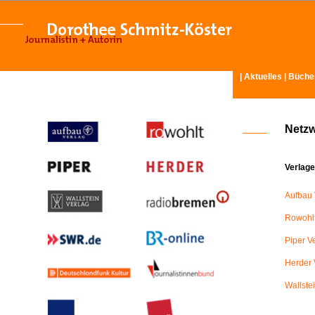
|
Aktuelles
|
Büche
Netz
Verlage
Aufbau 
Rowohlt
Piper V
Herder 
Wallste