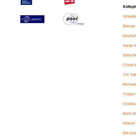
Kollegi
Virtuel
Bremer
Deutsch
Sonja H
Ebba D
Christl 
Tim Tat
Michael
Tristan
Christi
Karin W
Hinric
Die Qu