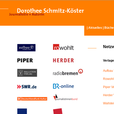
|
Aktuelles
|
Büche
Netz
Verlage
Aufbau 
Rowohlt
Piper V
Herder 
Wallste