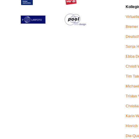
Kollegi
Virtuel
Bremer
Deutsch
Sonja H
Ebba D
Christl 
Tim Tat
Michael
Tristan
Christi
Karin W
Hinric
Die Qu