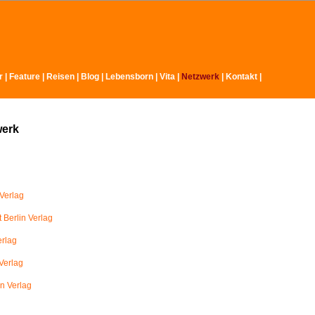
r
|
Feature
|
Reisen
|
Blog
|
Lebensborn
|
Vita
|
Netzwerk
|
Kontakt
|
werk
Verlag
 Berlin Verlag
erlag
Verlag
in Verlag