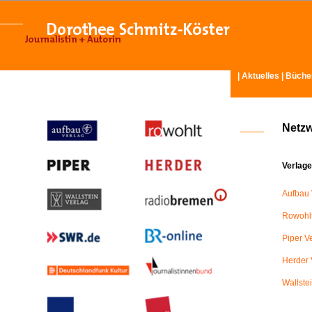
|
Aktuelles
|
Büche
Netz
Verlage
Aufbau 
Rowohlt
Piper V
Herder 
Wallste