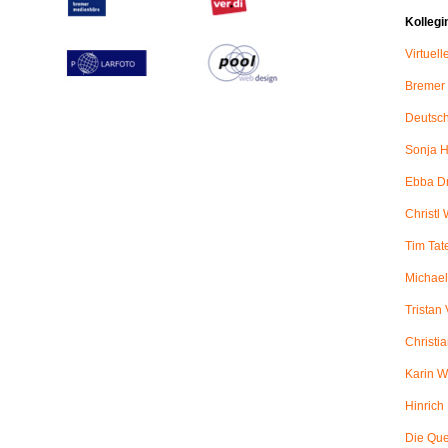
Kollegi
Virtuel
Bremer
Deutsch
Sonja H
Ebba D
Christl 
Tim Tat
Michael
Tristan
Christi
Karin W
Hinric
Die Qu