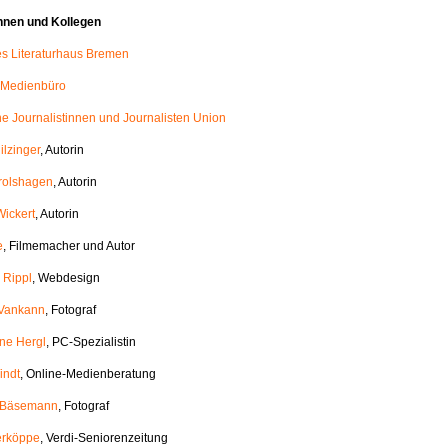
nnen und Kollegen
les Literaturhaus Bremen
 Medienbüro
e Journalistinnen und Journalisten Union
ilzinger
, Autorin
rolshagen
, Autorin
Wickert
, Autorin
e
, Filmemacher und Autor
 Rippl
, Webdesign
 Vankann
, Fotograf
ane Hergl
, PC-Spezialistin
indt
, Online-Medienberatung
h Bäsemann
, Fotograf
erköppe
, Verdi-Seniorenzeitung