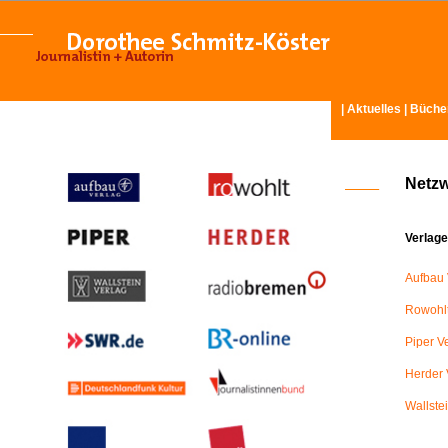
|
Aktuelles
|
Büche
Netz
Verlage
Aufbau 
Rowohlt
Piper V
Herder 
Wallste