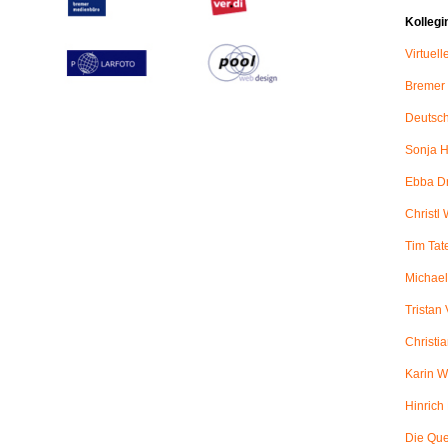
Kollegi
Virtuel
Bremer
Deutsch
Sonja H
Ebba D
Christl 
Tim Tat
Michael
Tristan
Christi
Karin W
Hinric
Die Qu