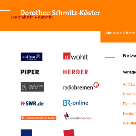
|
Aktuelles
|
Büche
Netz
Verlage
Aufbau 
Rowohlt
Piper V
Herder 
Wallste