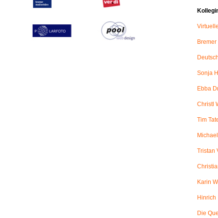
Kollegi
Virtuel
Bremer
Deutsch
Sonja H
Ebba D
Christl 
Tim Tat
Michael
Tristan
Christi
Karin W
Hinric
Die Qu