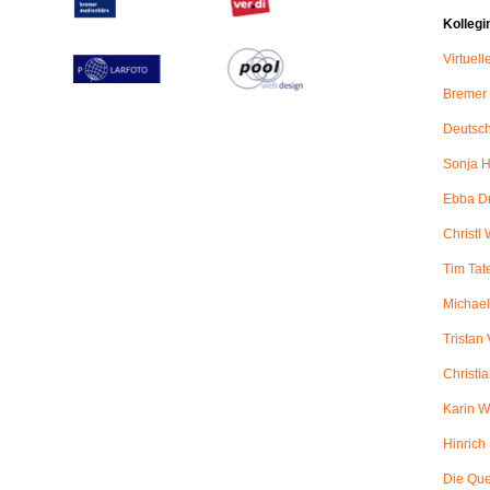
Kollegi
Virtuel
Bremer
Deutsch
Sonja H
Ebba D
Christl 
Tim Tat
Michael
Tristan
Christi
Karin W
Hinric
Die Qu