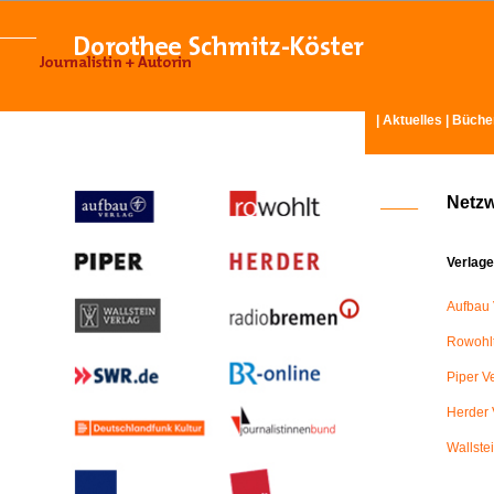
|
Aktuelles
|
Büche
Netz
Verlage
Aufbau 
Rowohlt
Piper V
Herder 
Wallste