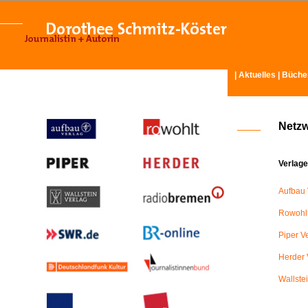
|
Aktuelles
|
Büche
Netz
Verlage
Aufbau 
Rowohlt
Piper V
Herder 
Wallste