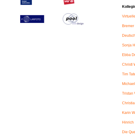
Kollegi
Virtuel
Bremer
Deutsch
Sonja H
Ebba D
Christl 
Tim Tat
Michael
Tristan
Christi
Karin W
Hinric
Die Qu