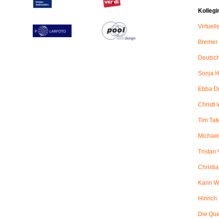
Kollegi
Virtuel
Bremer
Deutsch
Sonja H
Ebba D
Christl 
Tim Tat
Michael
Tristan
Christi
Karin W
Hinric
Die Qu