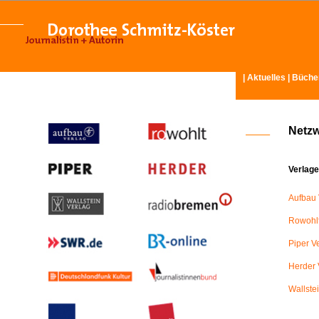
|
Aktuelles
|
Büche
Netz
Verlage
Aufbau 
Rowohlt
Piper V
Herder 
Wallste