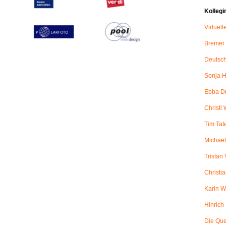
Kollegi
Virtuel
Bremer
Deutsch
Sonja H
Ebba D
Christl 
Tim Tat
Michael
Tristan
Christi
Karin W
Hinric
Die Qu