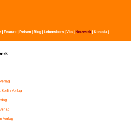
r
|
Feature
|
Reisen
|
Blog
|
Lebensborn
|
Vita
|
Netzwerk
|
Kontakt
|
werk
Verlag
 Berlin Verlag
erlag
Verlag
in Verlag