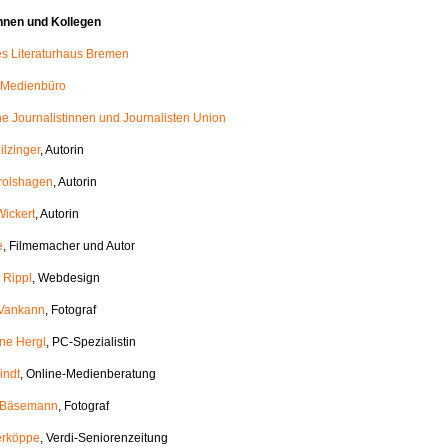
nnen und Kollegen
les Literaturhaus Bremen
 Medienbüro
e Journalistinnen und Journalisten Union
ilzinger
, Autorin
rolshagen
, Autorin
Wickert
, Autorin
e
, Filmemacher und Autor
 Rippl
, Webdesign
 Vankann
, Fotograf
ane Hergl
, PC-Spezialistin
indt
, Online-Medienberatung
h Bäsemann
, Fotograf
erköppe
, Verdi-Seniorenzeitung