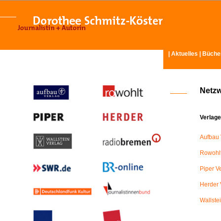
|
Aktuelles
|
Büche
Netz
Verlage
Aufbau 
Rowohlt
Piper V
Herder 
Wallste