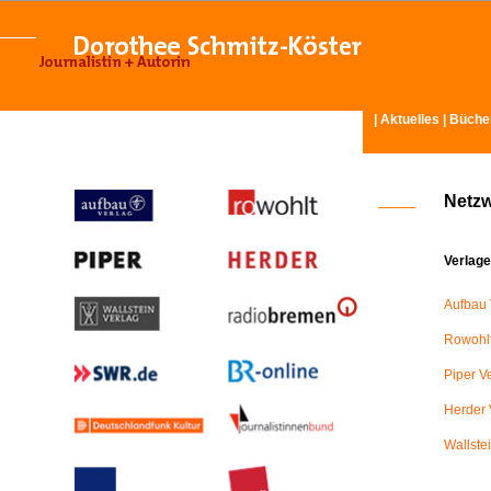
|
Aktuelles
|
Büche
Netz
Verlage
Aufbau 
Rowohlt
Piper V
Herder 
Wallste