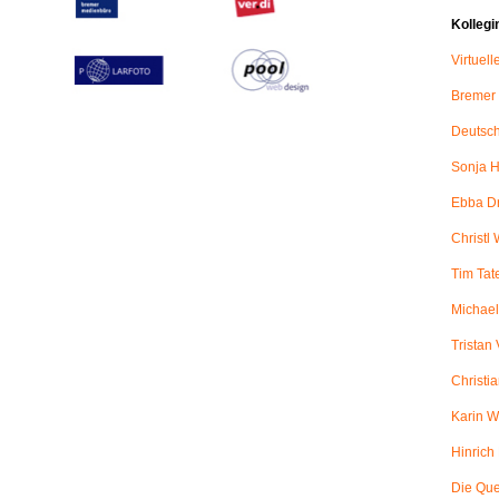
Kollegi
Virtuel
Bremer
Deutsch
Sonja H
Ebba D
Christl 
Tim Tat
Michael
Tristan
Christi
Karin W
Hinric
Die Qu