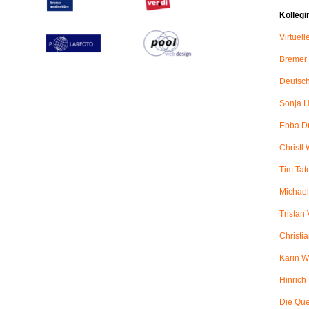
Kollegi
Virtuel
Bremer
Deutsch
Sonja H
Ebba D
Christl 
Tim Tat
Michael
Tristan
Christi
Karin W
Hinric
Die Qu