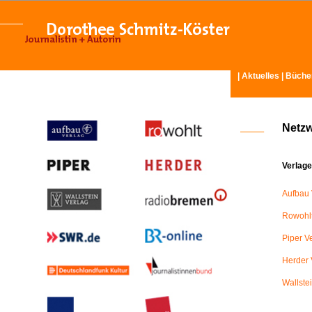
|
Aktuelles
|
Büche
Netz
Verlage
Aufbau 
Rowohlt
Piper V
Herder 
Wallste