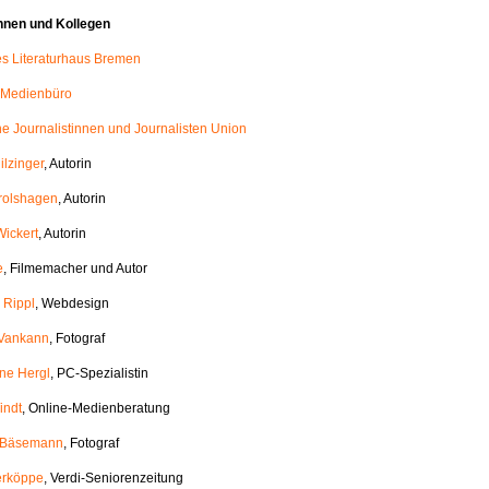
nnen und Kollegen
les Literaturhaus Bremen
 Medienbüro
e Journalistinnen und Journalisten Union
ilzinger
, Autorin
rolshagen
, Autorin
Wickert
, Autorin
e
, Filmemacher und Autor
 Rippl
, Webdesign
 Vankann
, Fotograf
ane Hergl
, PC-Spezialistin
indt
, Online-Medienberatung
h Bäsemann
, Fotograf
erköppe
, Verdi-Seniorenzeitung