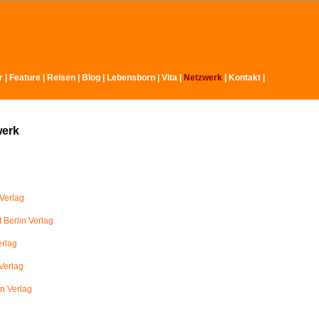
r
|
Feature
|
Reisen
|
Blog
|
Lebensborn
|
Vita
|
Netzwerk
|
Kontakt
|
werk
Verlag
 Berlin Verlag
erlag
Verlag
in Verlag