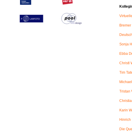
Kollegi
Virtuel
Bremer
Deutsch
Sonja H
Ebba D
Christl 
Tim Tat
Michael
Tristan
Christi
Karin W
Hinric
Die Qu