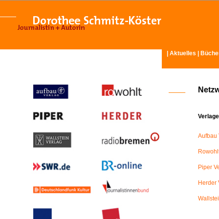
|
Aktuelles
|
Büche
Netz
Verlage
Aufbau 
Rowohlt
Piper V
Herder 
Wallste