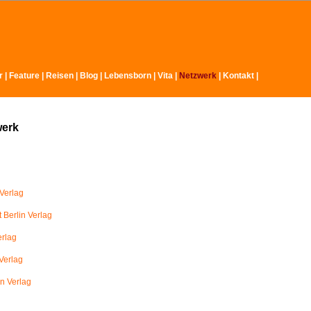
r
|
Feature
|
Reisen
|
Blog
|
Lebensborn
|
Vita
|
Netzwerk
|
Kontakt
|
werk
Verlag
 Berlin Verlag
erlag
Verlag
in Verlag