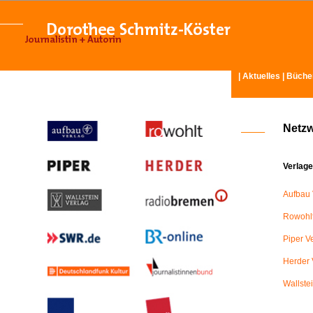
|
Aktuelles
|
Büche
Netz
Verlage
Aufbau 
Rowohlt
Piper V
Herder 
Wallste