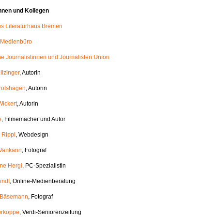
nnen und Kollegen
les Literaturhaus Bremen
 Medienbüro
e Journalistinnen und Journalisten Union
ilzinger
, Autorin
rolshagen
, Autorin
Wickert
, Autorin
e
, Filmemacher und Autor
 Rippl
, Webdesign
 Vankann
, Fotograf
ane Hergl
, PC-Spezialistin
indt
, Online-Medienberatung
h Bäsemann
, Fotograf
erköppe
, Verdi-Seniorenzeitung