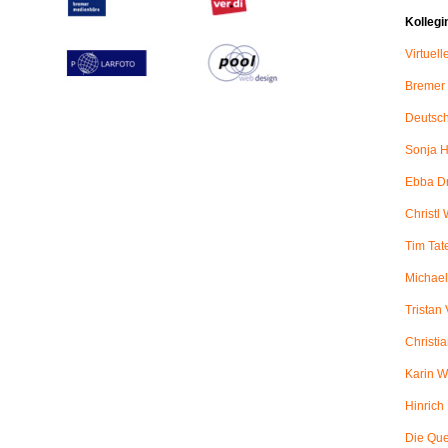
Kollegi
Virtuel
Bremer
Deutsch
Sonja H
Ebba D
Christl 
Tim Tat
Michael
Tristan
Christi
Karin W
Hinric
Die Qu