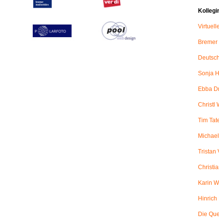
Kollegi
Virtuel
Bremer
Deutsch
Sonja H
Ebba D
Christl 
Tim Tat
Michael
Tristan
Christi
Karin W
Hinric
Die Qu