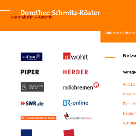
|
Aktuelles
|
Büche
Netz
Verlage
Aufbau 
Rowohlt
Piper V
Herder 
Wallste