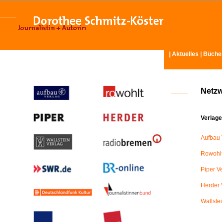
|
Aktuelles
|
Büche
Netz
Verlage
Aufbau 
Rowohlt
Piper V
Herder 
Wallste