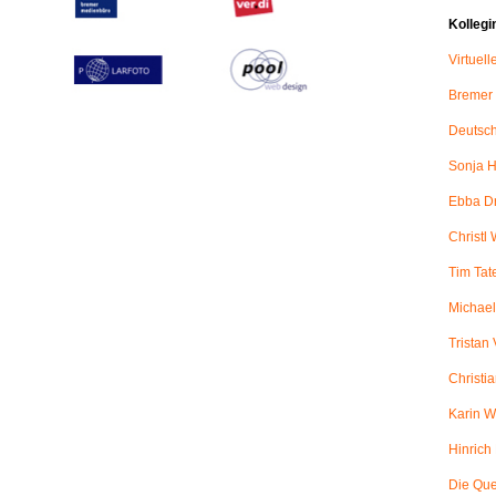
Kollegi
Virtuel
Bremer
Deutsch
Sonja H
Ebba D
Christl 
Tim Tat
Michael
Tristan
Christi
Karin W
Hinric
Die Qu