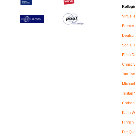
Kollegi
Virtuel
Bremer
Deutsch
Sonja H
Ebba D
Christl 
Tim Tat
Michael
Tristan
Christi
Karin W
Hinric
Die Qu