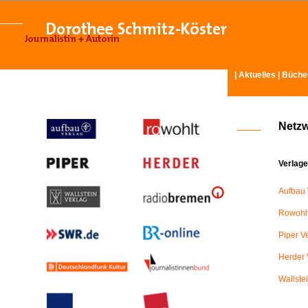
|
Aktuelles
|
Büche
Netz
Verlage
Aufbau 
Rowohlt
Piper V
Herder 
Wallste