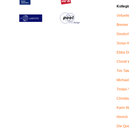
Kollegi
Virtuel
Bremer
Deutsch
Sonja H
Ebba D
Christl 
Tim Tat
Michael
Tristan
Christi
Karin W
Hinric
Die Qu