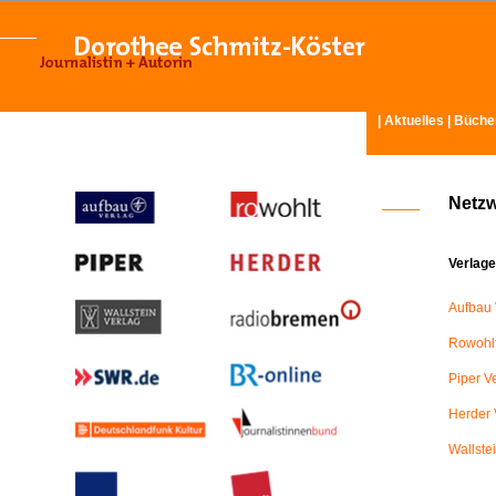
|
Aktuelles
|
Büche
Netz
Verlage
Aufbau 
Rowohlt
Piper V
Herder 
Wallste