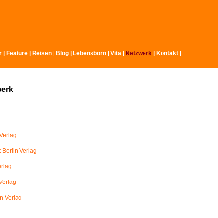
r
|
Feature
|
Reisen
|
Blog
|
Lebensborn
|
Vita
|
Netzwerk
|
Kontakt
|
werk
Verlag
 Berlin Verlag
erlag
Verlag
in Verlag