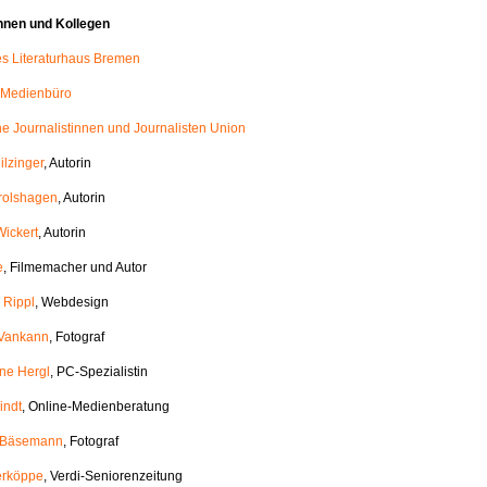
nnen und Kollegen
les Literaturhaus Bremen
 Medienbüro
e Journalistinnen und Journalisten Union
ilzinger
, Autorin
rolshagen
, Autorin
Wickert
, Autorin
e
, Filmemacher und Autor
 Rippl
, Webdesign
 Vankann
, Fotograf
ane Hergl
, PC-Spezialistin
indt
, Online-Medienberatung
h Bäsemann
, Fotograf
erköppe
, Verdi-Seniorenzeitung