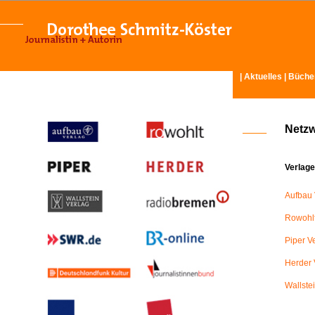
|
Aktuelles
|
Büche
Netz
Verlage
Aufbau 
Rowohlt
Piper V
Herder 
Wallste