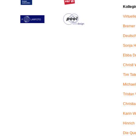
Kollegi
Virtuel
Bremer
Deutsch
Sonja H
Ebba D
Christl 
Tim Tat
Michael
Tristan
Christi
Karin W
Hinric
Die Qu