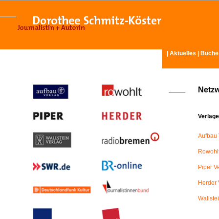
|
Aktuelles
|
Büche
Netz
Verlage
Aufbau 
Rowohlt
Piper V
Herder 
Wallste