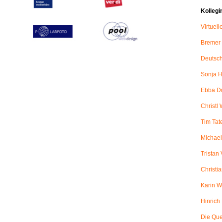
Kollegi
Virtuel
Bremer
Deutsch
Sonja H
Ebba D
Christl 
Tim Tat
Michael
Tristan
Christi
Karin W
Hinric
Die Qu