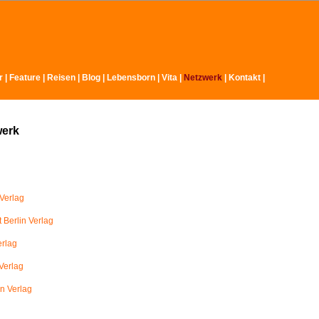
r
|
Feature
|
Reisen
|
Blog
|
Lebensborn
|
Vita
|
Netzwerk
|
Kontakt
|
werk
Verlag
 Berlin Verlag
erlag
Verlag
in Verlag