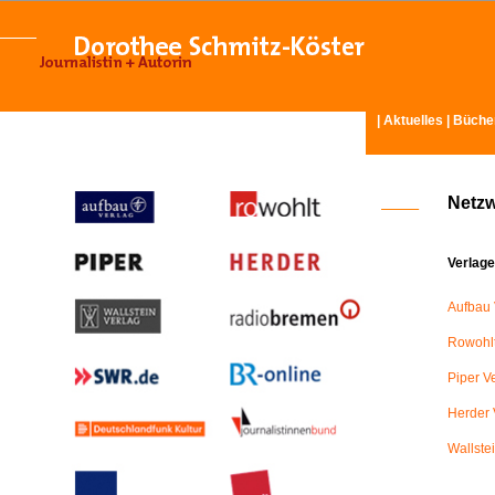
|
Aktuelles
|
Büche
Netz
Verlage
Aufbau 
Rowohlt
Piper V
Herder 
Wallste