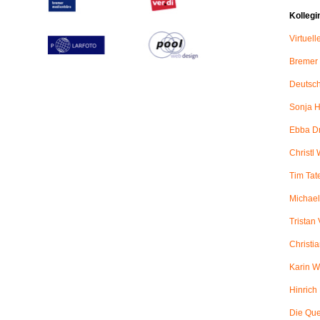
Kollegi
Virtuel
Bremer
Deutsch
Sonja H
Ebba D
Christl 
Tim Tat
Michael
Tristan
Christi
Karin W
Hinric
Die Qu