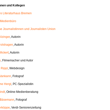
nnen und Kollegen
les Literaturhaus Bremen
 Medienbüro
e Journalistinnen und Journalisten Union
ilzinger
, Autorin
rolshagen
, Autorin
Wickert
, Autorin
e
, Filmemacher und Autor
 Rippl
, Webdesign
 Vankann
, Fotograf
ane Hergl
, PC-Spezialistin
indt
, Online-Medienberatung
h Bäsemann
, Fotograf
erköppe
, Verdi-Seniorenzeitung