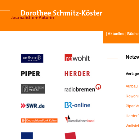
|
Aktuelles
|
Büche
Netz
Verlage
Aufbau 
Rowohlt
Piper V
Herder 
Wallste