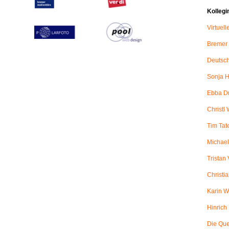
Kollegi
Virtuel
Bremer
Deutsch
Sonja H
Ebba D
Christl 
Tim Tat
Michael
Tristan
Christi
Karin W
Hinric
Die Qu