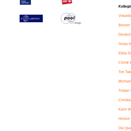
Kollegi
Virtuel
Bremer
Deutsch
Sonja H
Ebba D
Christl 
Tim Tat
Michael
Tristan
Christi
Karin W
Hinric
Die Qu