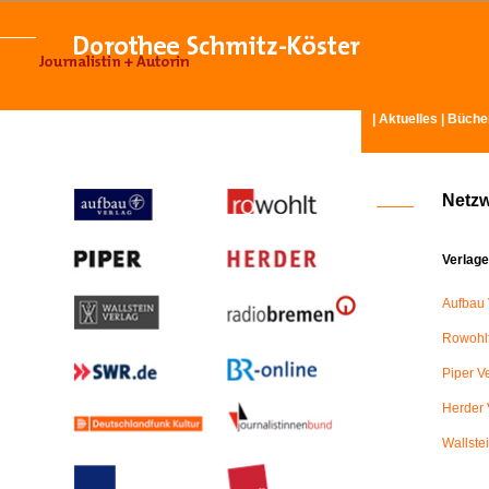
|
Aktuelles
|
Büche
Netz
Verlage
Aufbau 
Rowohlt
Piper V
Herder 
Wallste