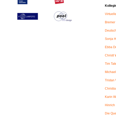
Kollegi
Virtuel
Bremer
Deutsch
Sonja H
Ebba D
Christl 
Tim Tat
Michael
Tristan
Christi
Karin W
Hinric
Die Qu