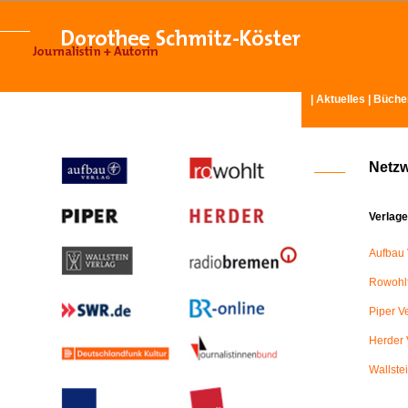
|
Aktuelles
|
Büche
Netz
Verlage
Aufbau 
Rowohlt
Piper V
Herder 
Wallste