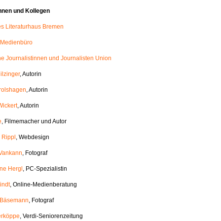
nnen und Kollegen
les Literaturhaus Bremen
 Medienbüro
e Journalistinnen und Journalisten Union
ilzinger
, Autorin
rolshagen
, Autorin
Wickert
, Autorin
e
, Filmemacher und Autor
 Rippl
, Webdesign
 Vankann
, Fotograf
ane Hergl
, PC-Spezialistin
indt
, Online-Medienberatung
h Bäsemann
, Fotograf
erköppe
, Verdi-Seniorenzeitung