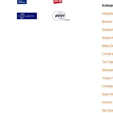
Kollegi
Virtuel
Bremer
Deutsch
Sonja H
Ebba D
Christl 
Tim Tat
Michael
Tristan
Christi
Karin W
Hinric
Die Qu