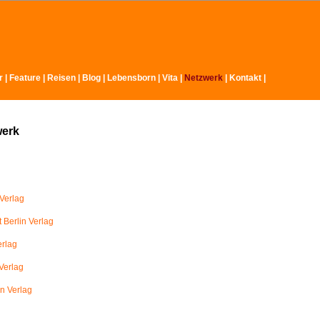
r
|
Feature
|
Reisen
|
Blog
|
Lebensborn
|
Vita
|
Netzwerk
|
Kontakt
|
werk
Verlag
 Berlin Verlag
erlag
Verlag
in Verlag