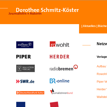
|
Aktuelles
|
Büche
Netz
Verlage
Aufbau 
Rowohlt
Piper V
Herder 
Wallste