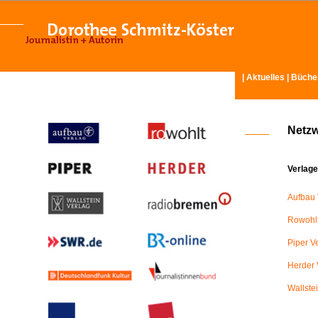
|
Aktuelles
|
Büche
Netz
Verlage
Aufbau 
Rowohlt
Piper V
Herder 
Wallste