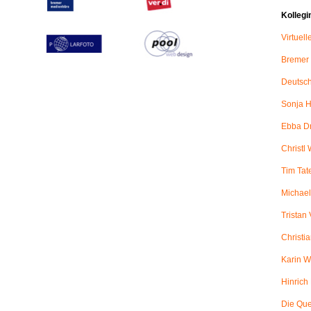
Kollegi
Virtuel
Bremer
Deutsch
Sonja H
Ebba D
Christl 
Tim Tat
Michael
Tristan
Christi
Karin W
Hinric
Die Qu