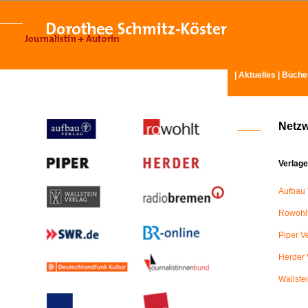
|
Aktuelles
|
Büche
Netz
Verlage
Aufbau 
Rowohlt
Piper V
Herder 
Wallste