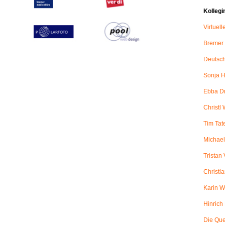
Kollegi
Virtuel
Bremer
Deutsch
Sonja H
Ebba D
Christl 
Tim Tat
Michael
Tristan
Christi
Karin W
Hinric
Die Qu