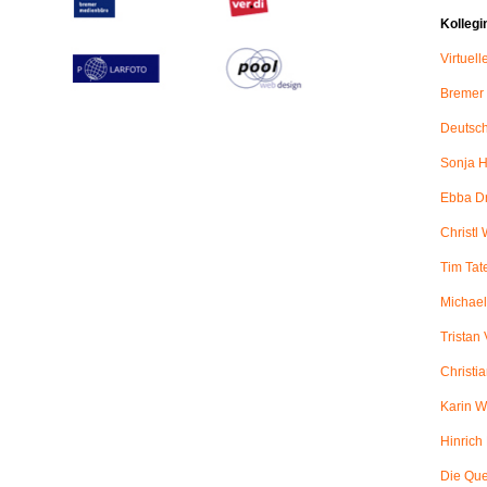
Kollegi
Virtuel
Bremer
Deutsch
Sonja H
Ebba D
Christl 
Tim Tat
Michael
Tristan
Christi
Karin W
Hinric
Die Qu