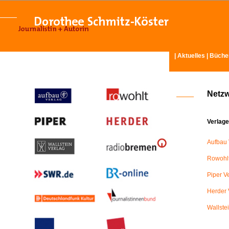
|
Aktuelles
|
Büche
Netz
Verlage
Aufbau 
Rowohlt
Piper V
Herder 
Wallste