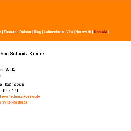
r
|
Feature
|
Reisen
|
Blog
|
Lebensborn
|
Vita
|
Netzwerk
|
Kontakt
|
thee Schmitz-Köster
nn-Str. 11
n
0 - 530 16 26 8
 - 199 04 71
thee@schmitz-koester.de
chmitz-koester.de