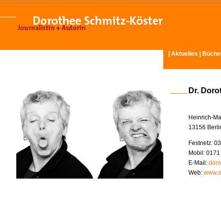
|
Aktuelles
|
Büche
Dr. Doro
Heinrich-Ma
13156 Berli
Festnetz: 03
Mobil: 0171
E-Mail:
doro
Web:
www.s