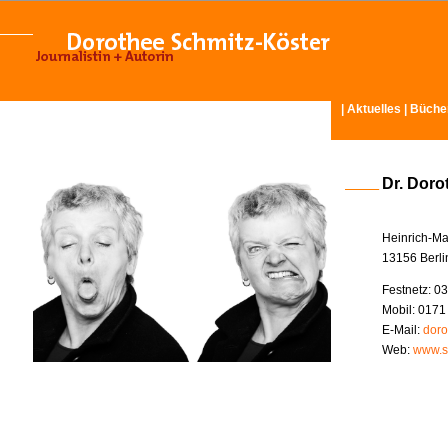
|
Aktuelles
|
Büche
Dr. Doro
Heinrich-Ma
13156 Berli
Festnetz: 03
Mobil: 0171
E-Mail:
doro
Web:
www.s