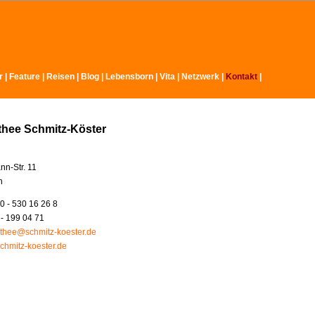
r
|
Feature
|
Reisen
|
Blog
|
Lebensborn
|
Vita
|
Netzwerk
|
Kontakt
|
thee Schmitz-Köster
nn-Str. 11
n
0 - 530 16 26 8
 - 199 04 71
thee@schmitz-koester.de
chmitz-koester.de