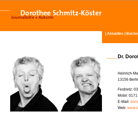
|
Aktuelles
|
Büche
Dr. Doro
Heinrich-Ma
13156 Berli
Festnetz: 03
Mobil: 0171
E-Mail:
doro
Web:
www.s