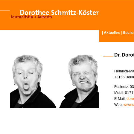
|
Aktuelles
|
Büche
Dr. Doro
Heinrich-Ma
13156 Berli
Festnetz: 03
Mobil: 0171
E-Mail:
doro
Web:
www.s